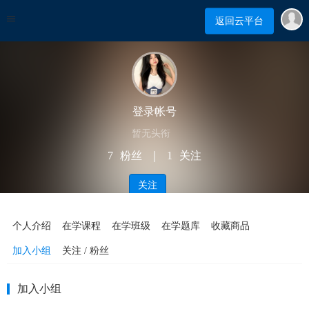
返回云平台
登录帐号
暂无头衔
7
粉丝
｜
1
关注
关注
个人介绍
在学课程
在学班级
在学题库
收藏商品
加入小组
关注 / 粉丝
加入小组